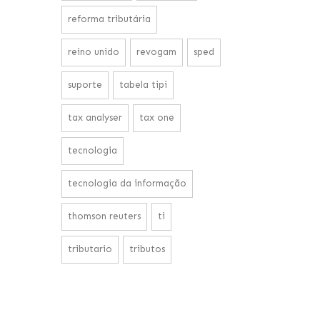
reforma tributária
reino unido
revogam
sped
suporte
tabela tipi
tax analyser
tax one
tecnologia
tecnologia da informação
thomson reuters
ti
tributario
tributos