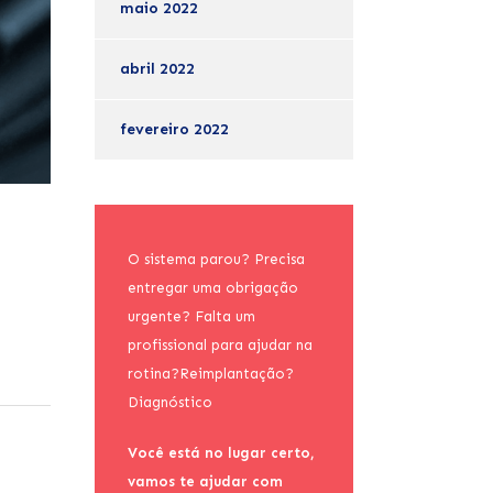
maio 2022
abril 2022
fevereiro 2022
O sistema parou? Precisa
entregar uma obrigação
urgente? Falta um
profissional para ajudar na
rotina?Reimplantação?
Diagnóstico
Você está no lugar certo,
vamos te ajudar com