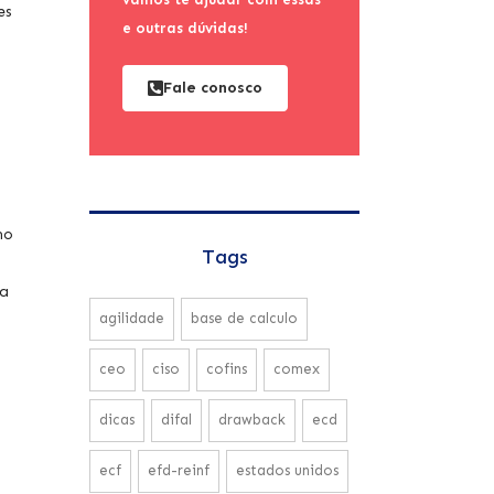
es
e outras dúvidas!
Fale conosco
no
Tags
ta
agilidade
base de calculo
ceo
ciso
cofins
comex
dicas
difal
drawback
ecd
ecf
efd-reinf
estados unidos