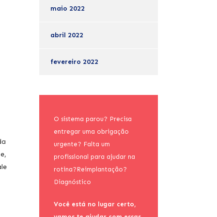
maio 2022
abril 2022
fevereiro 2022
O sistema parou? Precisa
entregar uma obrigação
da
urgente? Falta um
e,
profissional para ajudar na
ale
rotina?Reimplantação?
Diagnóstico
Você está no lugar certo,
vamos te ajudar com essas