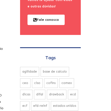
e outras dúvidas!
Fale conosco
ão
Tags
agilidade
base de calculo
ceo
ciso
cofins
comex
dicas
difal
drawback
ecd
O
a
ecf
efd-reinf
estados unidos
rio