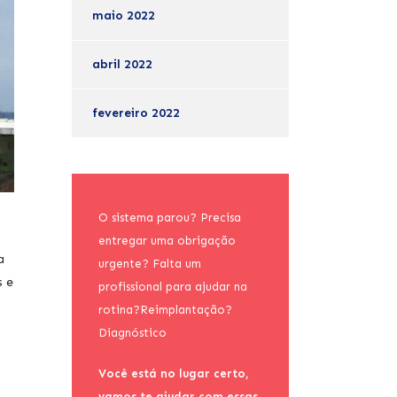
maio 2022
abril 2022
fevereiro 2022
O sistema parou? Precisa
entregar uma obrigação
a
urgente? Falta um
s e
profissional para ajudar na
rotina?Reimplantação?
Diagnóstico
Você está no lugar certo,
vamos te ajudar com essas