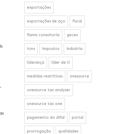
exportações
exportações de aço
fiscal
flama consultoria
gecex
is
icms
impostos
indústria
liderança
líder de ti
medidas restritivas
onesource
—
onesource tax analyser
onesource tax one
as
pagamento do difal
portal
e
prorrogação
qualidades