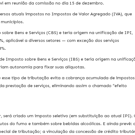
avi em reunião da comissão no dia 15 de dezembro.
versos atuais impostos no Impostos de Valor Agregado (IVA), que
 municípios.
sobre Bens e Serviços (CBS) e teria origem na unificação de IPI,
%, aplicável a diversos setores — com exceção dos serviços
8%.
de Imposto sobre Bens e Serviços (IBS) e teria origem na unificaç
eriam autonomia para fixar suas alíquotas.
e esse tipo de tributação evita a cobrança acumulada de impostos
da prestação de serviços, eliminando assim o chamado “efeito
será criado um imposto seletivo (em substituição ao atual IPI). 
odutos do fumo e também sobre bebidas alcoólicas. E ainda prevê: 
ecial de tributação; a vinculação da concessão de crédito tributá